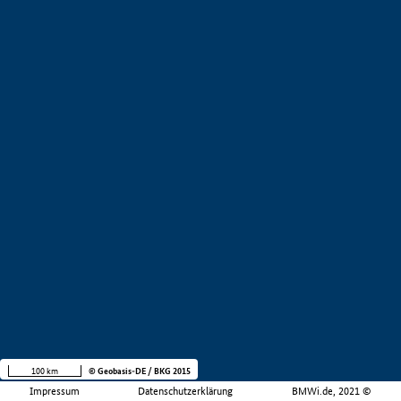
100 km
© Geobasis-DE / BKG 2015
Impressum
Datenschutzerklärung
BMWi.de, 2021 ©