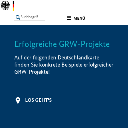
undefined
MENÜ
Erfolgreiche GRW-Projekte
LISTE
Filter
Info
Auf der folgenden Deutschlandkarte
finden Sie konkrete Beispiele erfolgreicher
GRW-Projekte!
LOS GEHT'S