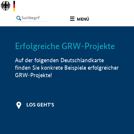
undefined
MENÜ
Erfolgreiche GRW-Projekte
LISTE
Filter
Info
Auf der folgenden Deutschlandkarte
finden Sie konkrete Beispiele erfolgreicher
GRW-Projekte!
LOS GEHT'S