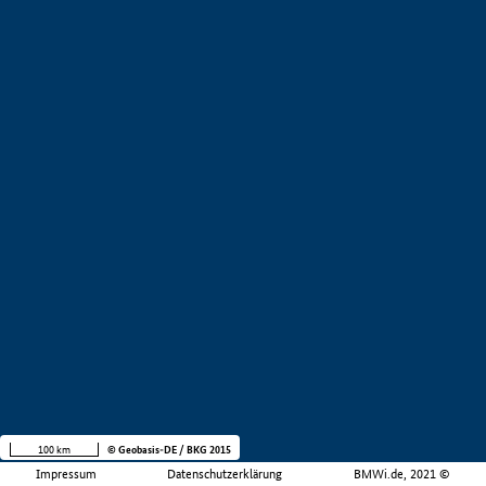
100 km
© Geobasis-DE / BKG 2015
Impressum
Datenschutzerklärung
BMWi.de, 2021 ©