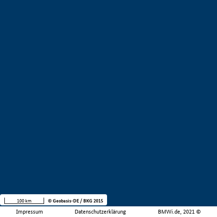
100 km
© Geobasis-DE / BKG 2015
Impressum
Datenschutzerklärung
BMWi.de, 2021 ©