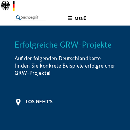
undefined
MENÜ
Erfolgreiche GRW-Projekte
LISTE
Filter
Info
Auf der folgenden Deutschlandkarte
finden Sie konkrete Beispiele erfolgreicher
GRW-Projekte!
LOS GEHT'S