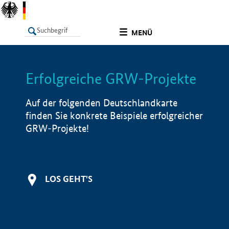
undefined
MENÜ
Erfolgreiche GRW-Projekte
LISTE
Filter
Info
Auf der folgenden Deutschlandkarte
finden Sie konkrete Beispiele erfolgreicher
GRW-Projekte!
LOS GEHT'S