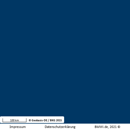
100 km
© Geobasis-DE / BKG 2015
Impressum
Datenschutzerklärung
BMWi.de, 2021 ©