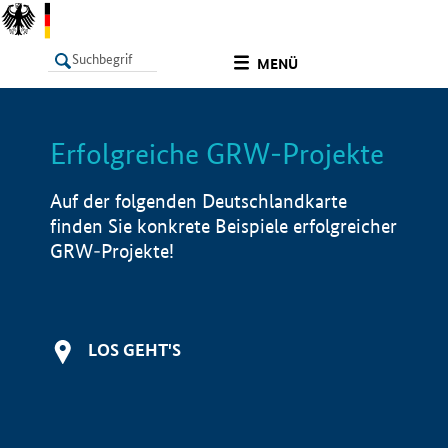
undefined
MENÜ
Erfolgreiche GRW-Projekte
LISTE
Filter
Info
Auf der folgenden Deutschlandkarte
finden Sie konkrete Beispiele erfolgreicher
GRW-Projekte!
LOS GEHT'S