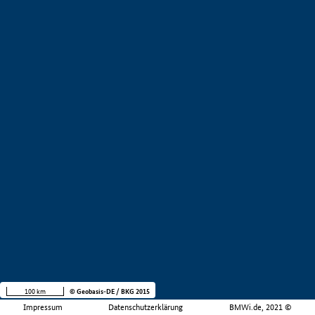
100 km
© Geobasis-DE / BKG 2015
Impressum
Datenschutzerklärung
BMWi.de, 2021 ©