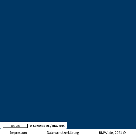
100 km
© Geobasis-DE / BKG 2015
Impressum
Datenschutzerklärung
BMWi.de, 2021 ©