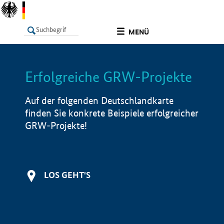
undefined
MENÜ
Erfolgreiche GRW-Projekte
LISTE
Filter
Info
Auf der folgenden Deutschlandkarte
finden Sie konkrete Beispiele erfolgreicher
GRW-Projekte!
LOS GEHT'S