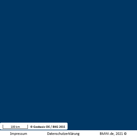
100 km
© Geobasis-DE / BKG 2015
Impressum
Datenschutzerklärung
BMWi.de, 2021 ©