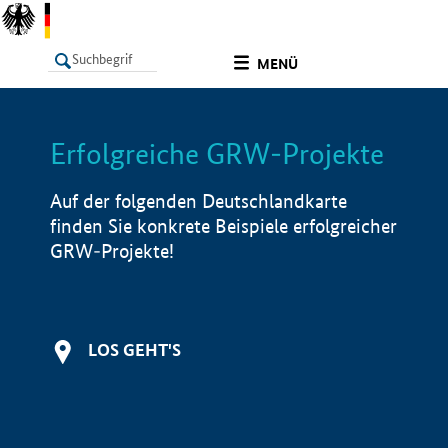
undefined
MENÜ
Erfolgreiche GRW-Projekte
LISTE
Filter
Info
Auf der folgenden Deutschlandkarte
finden Sie konkrete Beispiele erfolgreicher
GRW-Projekte!
LOS GEHT'S