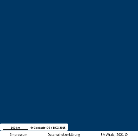
100 km
© Geobasis-DE / BKG 2015
Impressum
Datenschutzerklärung
BMWi.de, 2021 ©