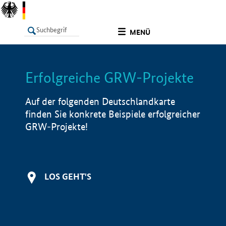
undefined
MENÜ
Erfolgreiche GRW-Projekte
LISTE
Filter
Info
Auf der folgenden Deutschlandkarte
finden Sie konkrete Beispiele erfolgreicher
GRW-Projekte!
LOS GEHT'S