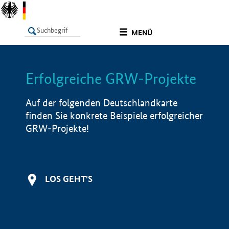
undefined
MENÜ
Erfolgreiche GRW-Projekte
LISTE
Filter
Info
Auf der folgenden Deutschlandkarte
finden Sie konkrete Beispiele erfolgreicher
GRW-Projekte!
LOS GEHT'S