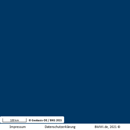
100 km
© Geobasis-DE / BKG 2015
Impressum
Datenschutzerklärung
BMWi.de, 2021 ©