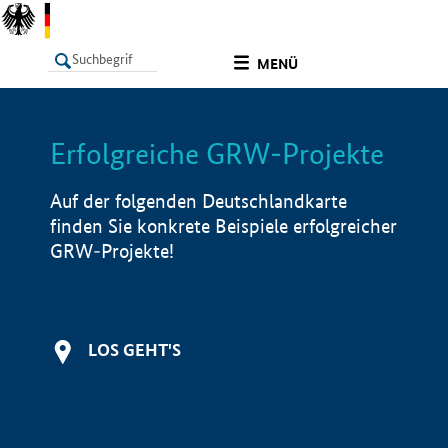
undefined
MENÜ
Erfolgreiche GRW-Projekte
LISTE
Filter
Info
Auf der folgenden Deutschlandkarte
finden Sie konkrete Beispiele erfolgreicher
GRW-Projekte!
LOS GEHT'S