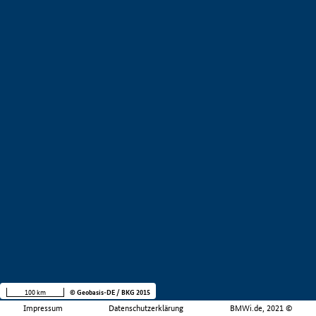
100 km
© Geobasis-DE / BKG 2015
Impressum
Datenschutzerklärung
BMWi.de, 2021 ©