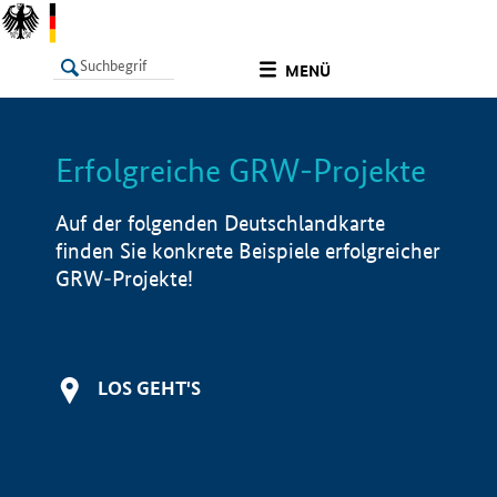
undefined
MENÜ
Erfolgreiche GRW-Projekte
LISTE
Filter
Info
Auf der folgenden Deutschlandkarte
finden Sie konkrete Beispiele erfolgreicher
GRW-Projekte!
LOS GEHT'S