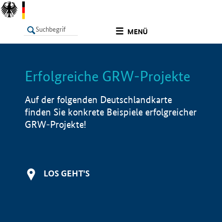
undefined
MENÜ
Erfolgreiche GRW-Projekte
LISTE
Filter
Info
Auf der folgenden Deutschlandkarte
finden Sie konkrete Beispiele erfolgreicher
GRW-Projekte!
LOS GEHT'S