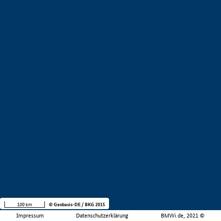
100 km
© Geobasis-DE / BKG 2015
Impressum
Datenschutzerklärung
BMWi.de, 2021 ©