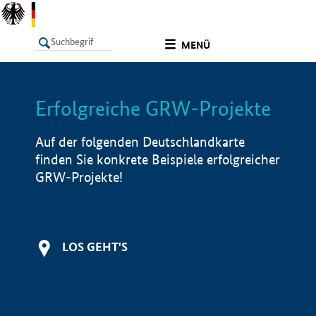
undefined
MENÜ
Erfolgreiche GRW-Projekte
LISTE
Filter
Info
Auf der folgenden Deutschlandkarte
finden Sie konkrete Beispiele erfolgreicher
GRW-Projekte!
LOS GEHT'S