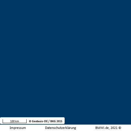
100 km
© Geobasis-DE / BKG 2015
Impressum
Datenschutzerklärung
BMWi.de, 2021 ©