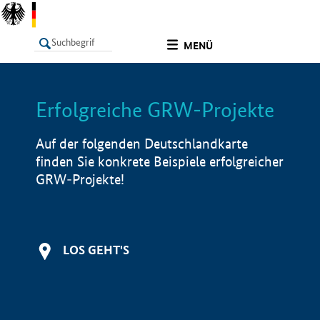
undefined
MENÜ
Erfolgreiche GRW-Projekte
LISTE
Filter
Info
Auf der folgenden Deutschlandkarte
finden Sie konkrete Beispiele erfolgreicher
GRW-Projekte!
LOS GEHT'S