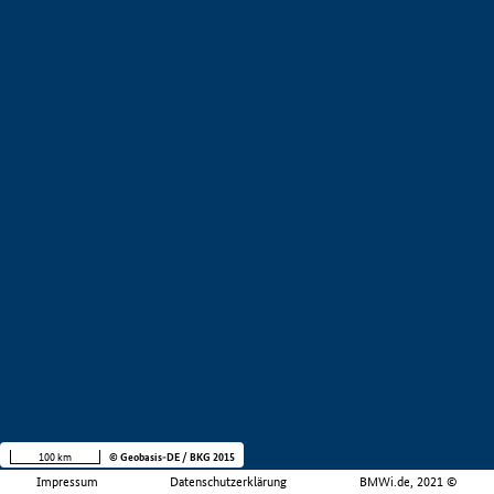
100 km
© Geobasis-DE / BKG 2015
Impressum
Datenschutzerklärung
BMWi.de, 2021 ©