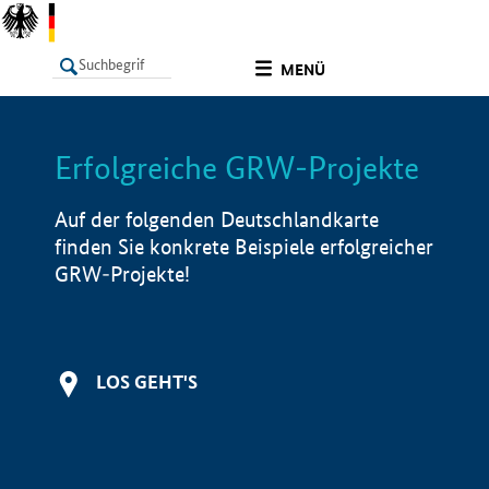
undefined
MENÜ
Erfolgreiche GRW-Projekte
LISTE
Filter
Info
Auf der folgenden Deutschlandkarte
finden Sie konkrete Beispiele erfolgreicher
GRW-Projekte!
LOS GEHT'S