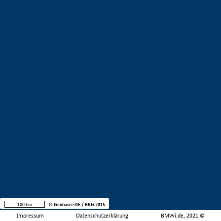
100 km
© Geobasis-DE / BKG 2015
Impressum
Datenschutzerklärung
BMWi.de, 2021 ©