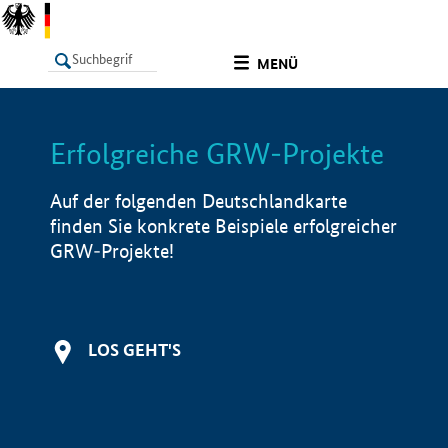
undefined
MENÜ
Erfolgreiche GRW-Projekte
LISTE
Filter
Info
Auf der folgenden Deutschlandkarte
finden Sie konkrete Beispiele erfolgreicher
GRW-Projekte!
LOS GEHT'S