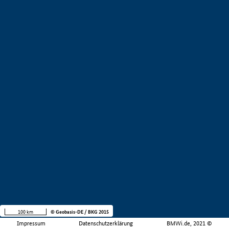
100 km
© Geobasis-DE / BKG 2015
Impressum
Datenschutzerklärung
BMWi.de, 2021 ©