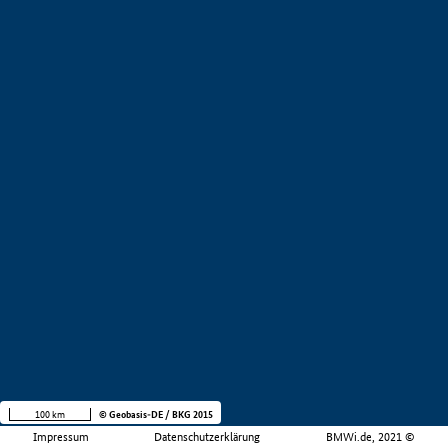
100 km
© Geobasis-DE / BKG 2015
Impressum
Datenschutzerklärung
BMWi.de, 2021 ©