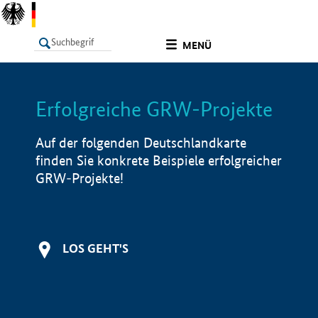
undefined
MENÜ
Erfolgreiche GRW-Projekte
LISTE
Filter
Info
Auf der folgenden Deutschlandkarte
finden Sie konkrete Beispiele erfolgreicher
GRW-Projekte!
LOS GEHT'S