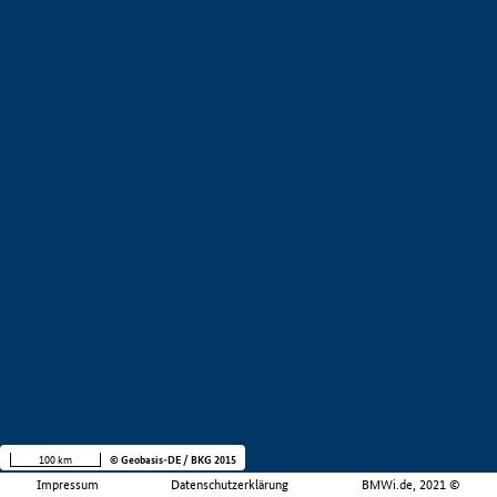
100 km
© Geobasis-DE / BKG 2015
Impressum
Datenschutzerklärung
BMWi.de, 2021 ©