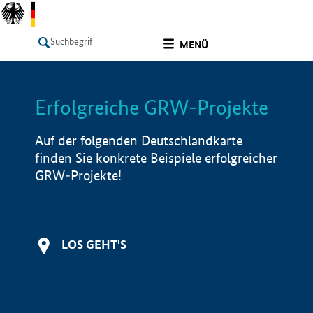
undefined
MENÜ
Erfolgreiche GRW-Projekte
LISTE
Filter
Info
Auf der folgenden Deutschlandkarte
finden Sie konkrete Beispiele erfolgreicher
GRW-Projekte!
LOS GEHT'S