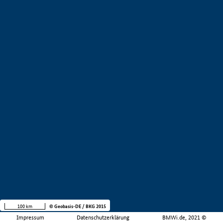
100 km
© Geobasis-DE / BKG 2015
Impressum
Datenschutzerklärung
BMWi.de, 2021 ©