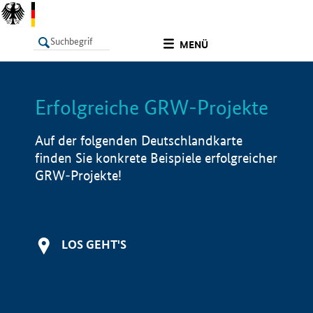
undefined
MENÜ
Erfolgreiche GRW-Projekte
LISTE
Filter
Info
Auf der folgenden Deutschlandkarte
finden Sie konkrete Beispiele erfolgreicher
GRW-Projekte!
LOS GEHT'S