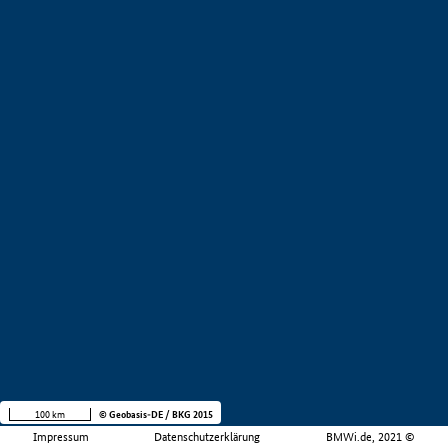
100 km
© Geobasis-DE / BKG 2015
Impressum
Datenschutzerklärung
BMWi.de, 2021 ©