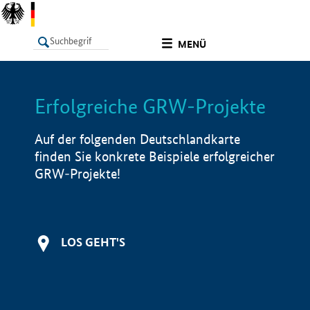
undefined
MENÜ
Erfolgreiche GRW-Projekte
LISTE
Filter
Info
Auf der folgenden Deutschlandkarte
finden Sie konkrete Beispiele erfolgreicher
GRW-Projekte!
LOS GEHT'S