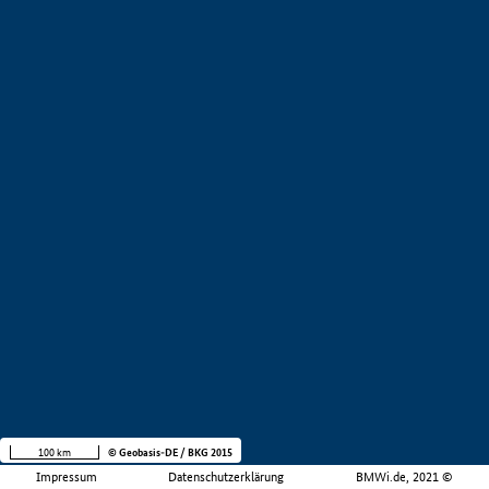
100 km
© Geobasis-DE / BKG 2015
Impressum
Datenschutzerklärung
BMWi.de, 2021 ©