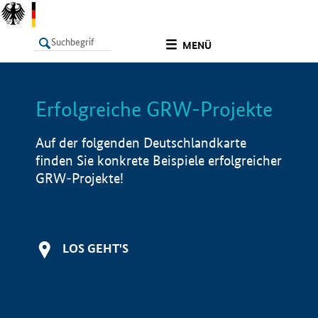
undefined
MENÜ
Erfolgreiche GRW-Projekte
LISTE
Filter
Info
Auf der folgenden Deutschlandkarte
finden Sie konkrete Beispiele erfolgreicher
GRW-Projekte!
LOS GEHT'S