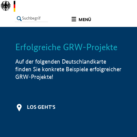
undefined
MENÜ
Erfolgreiche GRW-Projekte
LISTE
Filter
Info
Auf der folgenden Deutschlandkarte
finden Sie konkrete Beispiele erfolgreicher
GRW-Projekte!
LOS GEHT'S