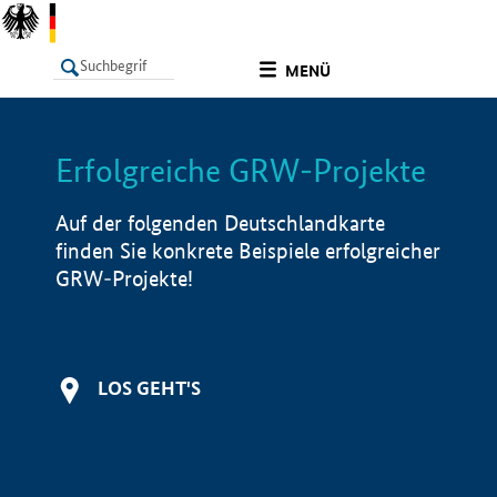
undefined
MENÜ
Erfolgreiche GRW-Projekte
LISTE
Filter
Info
Auf der folgenden Deutschlandkarte
finden Sie konkrete Beispiele erfolgreicher
GRW-Projekte!
LOS GEHT'S