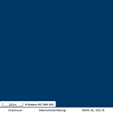
100 km
© Geobasis-DE / BKG 2015
Impressum
Datenschutzerklärung
BMWi.de, 2021 ©