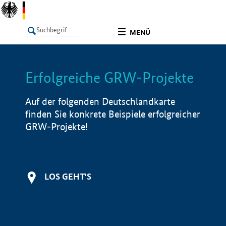
undefined
MENÜ
Erfolgreiche GRW-Projekte
LISTE
Filter
Info
Auf der folgenden Deutschlandkarte
finden Sie konkrete Beispiele erfolgreicher
GRW-Projekte!
LOS GEHT'S