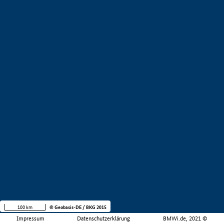
100 km
© Geobasis-DE / BKG 2015
Impressum
Datenschutzerklärung
BMWi.de, 2021 ©