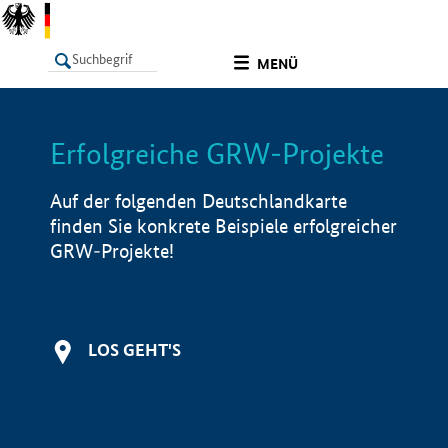
undefined
MENÜ
Erfolgreiche GRW-Projekte
LISTE
Filter
Info
Auf der folgenden Deutschlandkarte
finden Sie konkrete Beispiele erfolgreicher
GRW-Projekte!
LOS GEHT'S