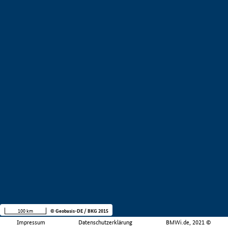
100 km
© Geobasis-DE / BKG 2015
Impressum
Datenschutzerklärung
BMWi.de, 2021 ©