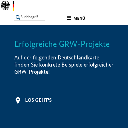
undefined
MENÜ
Erfolgreiche GRW-Projekte
LISTE
Filter
Info
Auf der folgenden Deutschlandkarte
finden Sie konkrete Beispiele erfolgreicher
GRW-Projekte!
LOS GEHT'S