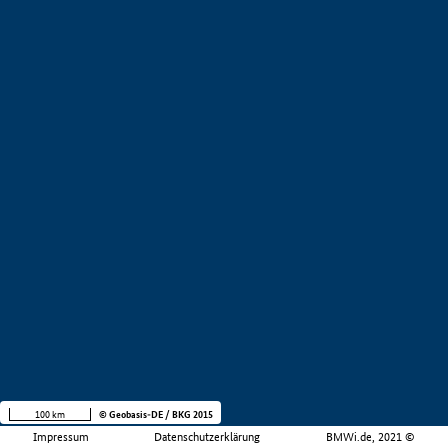
100 km
© Geobasis-DE / BKG 2015
Impressum
Datenschutzerklärung
BMWi.de, 2021 ©