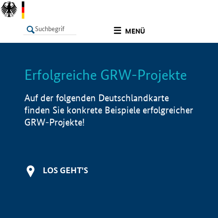
undefined
MENÜ
Erfolgreiche GRW-Projekte
LISTE
Filter
Info
Auf der folgenden Deutschlandkarte
finden Sie konkrete Beispiele erfolgreicher
GRW-Projekte!
LOS GEHT'S