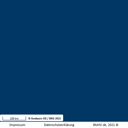
100 km
© Geobasis-DE / BKG 2015
Impressum
Datenschutzerklärung
BMWi.de, 2021 ©