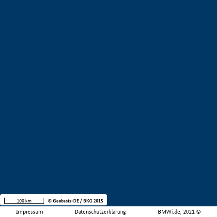
100 km
© Geobasis-DE / BKG 2015
Impressum
Datenschutzerklärung
BMWi.de, 2021 ©