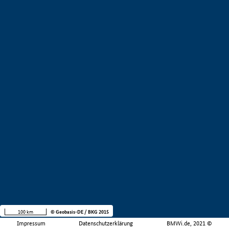
100 km
© Geobasis-DE / BKG 2015
Impressum
Datenschutzerklärung
BMWi.de, 2021 ©