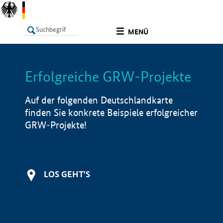
undefined
MENÜ
Erfolgreiche GRW-Projekte
LISTE
Filter
Info
Auf der folgenden Deutschlandkarte
finden Sie konkrete Beispiele erfolgreicher
GRW-Projekte!
LOS GEHT'S