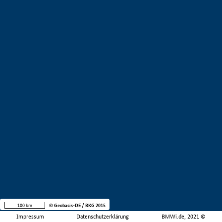
100 km
© Geobasis-DE / BKG 2015
Impressum
Datenschutzerklärung
BMWi.de, 2021 ©