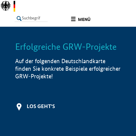
undefined
MENÜ
Erfolgreiche GRW-Projekte
LISTE
Filter
Info
Auf der folgenden Deutschlandkarte
finden Sie konkrete Beispiele erfolgreicher
GRW-Projekte!
LOS GEHT'S