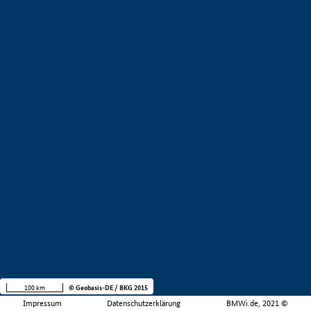
100 km
© Geobasis-DE / BKG 2015
Impressum
Datenschutzerklärung
BMWi.de, 2021 ©