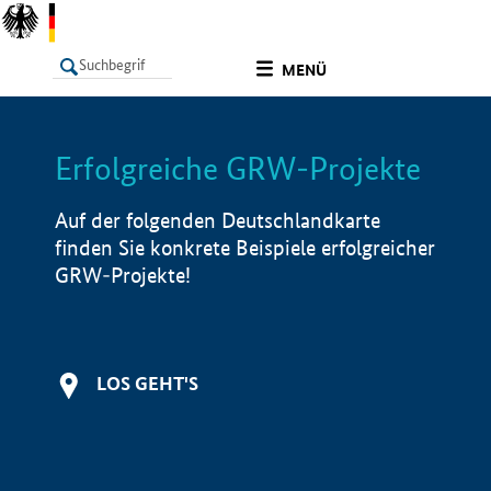
undefined
MENÜ
Erfolgreiche GRW-Projekte
LISTE
Filter
Info
Auf der folgenden Deutschlandkarte
finden Sie konkrete Beispiele erfolgreicher
GRW-Projekte!
LOS GEHT'S