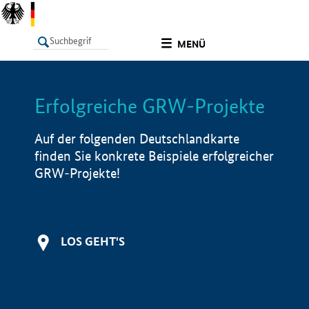
undefined
MENÜ
Erfolgreiche GRW-Projekte
LISTE
Filter
Info
Auf der folgenden Deutschlandkarte
finden Sie konkrete Beispiele erfolgreicher
GRW-Projekte!
LOS GEHT'S