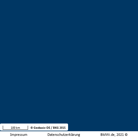
100 km
© Geobasis-DE / BKG 2015
Impressum
Datenschutzerklärung
BMWi.de, 2021 ©