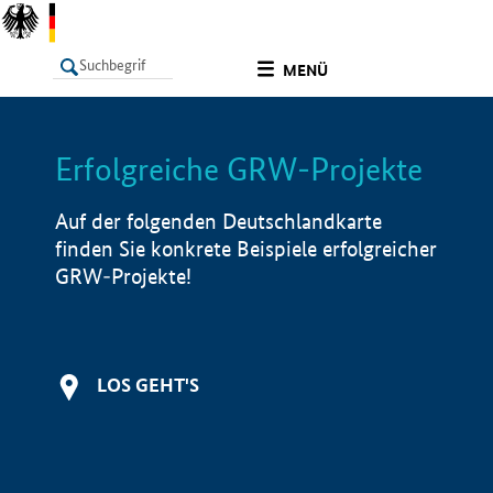
undefined
MENÜ
Erfolgreiche GRW-Projekte
LISTE
Filter
Info
Auf der folgenden Deutschlandkarte
finden Sie konkrete Beispiele erfolgreicher
GRW-Projekte!
LOS GEHT'S