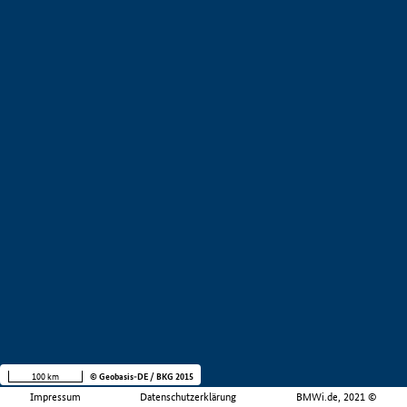
100 km
© Geobasis-DE / BKG 2015
Impressum
Datenschutzerklärung
BMWi.de, 2021 ©