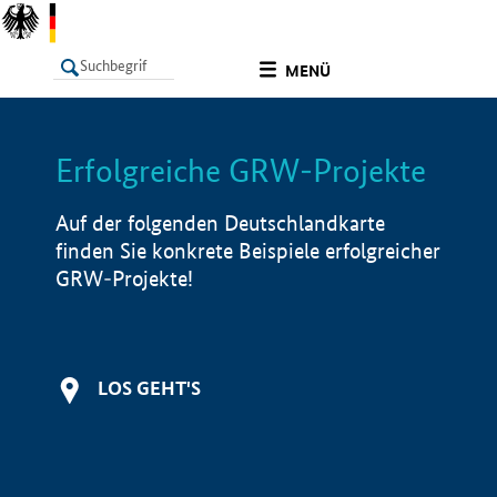
undefined
MENÜ
Erfolgreiche GRW-Projekte
LISTE
Filter
Info
Auf der folgenden Deutschlandkarte
finden Sie konkrete Beispiele erfolgreicher
GRW-Projekte!
LOS GEHT'S