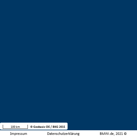
100 km
© Geobasis-DE / BKG 2015
Impressum
Datenschutzerklärung
BMWi.de, 2021 ©