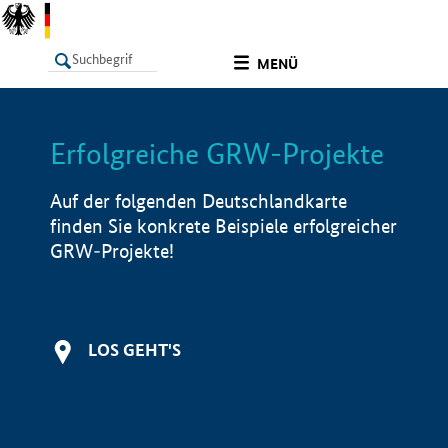
undefined
MENÜ
Erfolgreiche GRW-Projekte
LISTE
Filter
Info
Auf der folgenden Deutschlandkarte
finden Sie konkrete Beispiele erfolgreicher
GRW-Projekte!
LOS GEHT'S