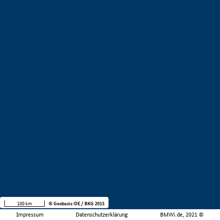
100 km
© Geobasis-DE / BKG 2015
Impressum
Datenschutzerklärung
BMWi.de, 2021 ©