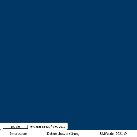
100 km
© Geobasis-DE / BKG 2015
Impressum
Datenschutzerklärung
BMWi.de, 2021 ©