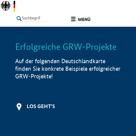
undefined
MENÜ
Erfolgreiche GRW-Projekte
LISTE
Filter
Info
Auf der folgenden Deutschlandkarte
finden Sie konkrete Beispiele erfolgreicher
GRW-Projekte!
LOS GEHT'S