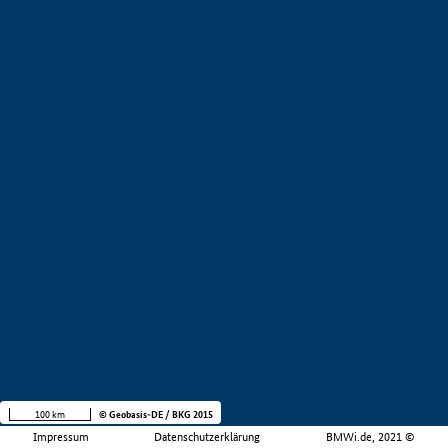
100 km
© Geobasis-DE / BKG 2015
Impressum
Datenschutzerklärung
BMWi.de, 2021 ©