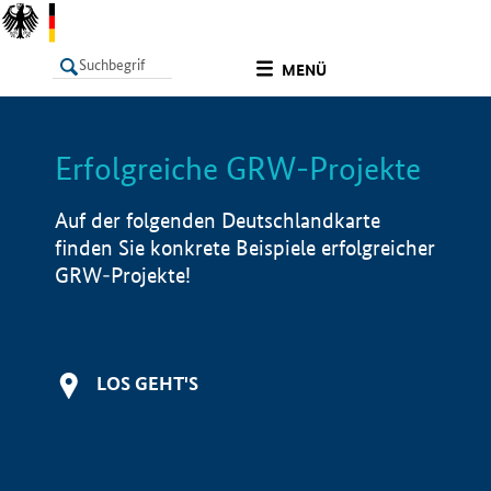
undefined
MENÜ
Erfolgreiche GRW-Projekte
LISTE
Filter
Info
Auf der folgenden Deutschlandkarte
finden Sie konkrete Beispiele erfolgreicher
GRW-Projekte!
LOS GEHT'S