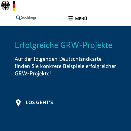
undefined
MENÜ
Erfolgreiche GRW-Projekte
LISTE
Filter
Info
Auf der folgenden Deutschlandkarte
finden Sie konkrete Beispiele erfolgreicher
GRW-Projekte!
LOS GEHT'S