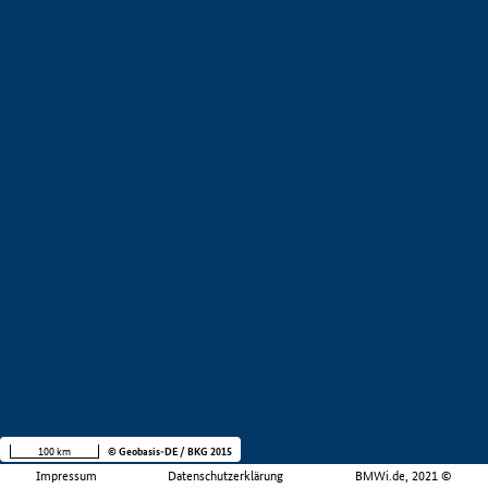
100 km
© Geobasis-DE / BKG 2015
Impressum
Datenschutzerklärung
BMWi.de, 2021 ©