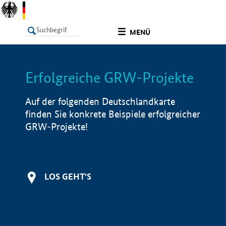
undefined
MENÜ
Erfolgreiche GRW-Projekte
LISTE
Filter
Info
Auf der folgenden Deutschlandkarte
finden Sie konkrete Beispiele erfolgreicher
GRW-Projekte!
LOS GEHT'S