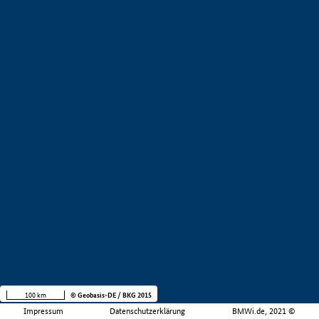
100 km
© Geobasis-DE / BKG 2015
Impressum
Datenschutzerklärung
BMWi.de, 2021 ©