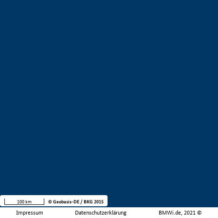
100 km
© Geobasis-DE / BKG 2015
Impressum
Datenschutzerklärung
BMWi.de, 2021 ©