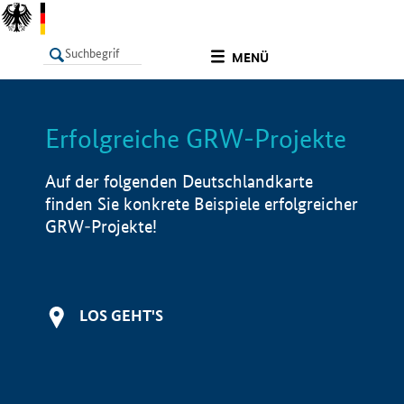
undefined
MENÜ
Erfolgreiche GRW-Projekte
LISTE
Filter
Info
Auf der folgenden Deutschlandkarte
finden Sie konkrete Beispiele erfolgreicher
GRW-Projekte!
LOS GEHT'S