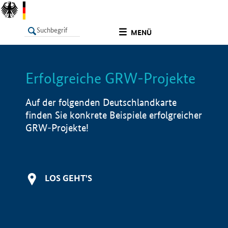
undefined
MENÜ
Erfolgreiche GRW-Projekte
LISTE
Filter
Info
Auf der folgenden Deutschlandkarte
finden Sie konkrete Beispiele erfolgreicher
GRW-Projekte!
LOS GEHT'S