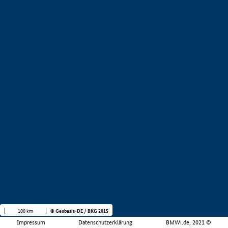
100 km
© Geobasis-DE / BKG 2015
Impressum
Datenschutzerklärung
BMWi.de, 2021 ©