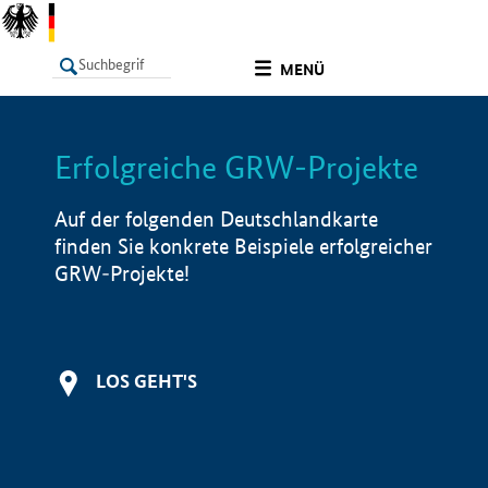
undefined
MENÜ
Erfolgreiche GRW-Projekte
LISTE
Filter
Info
Auf der folgenden Deutschlandkarte
finden Sie konkrete Beispiele erfolgreicher
GRW-Projekte!
LOS GEHT'S