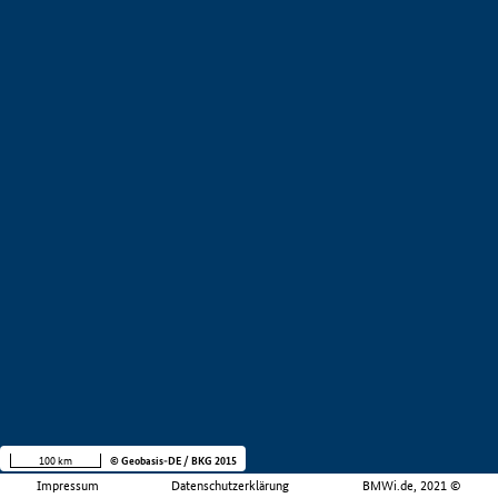
100 km
© Geobasis-DE / BKG 2015
Impressum
Datenschutzerklärung
BMWi.de, 2021 ©