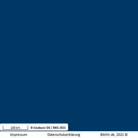
100 km
© Geobasis-DE / BKG 2015
Impressum
Datenschutzerklärung
BMWi.de, 2021 ©