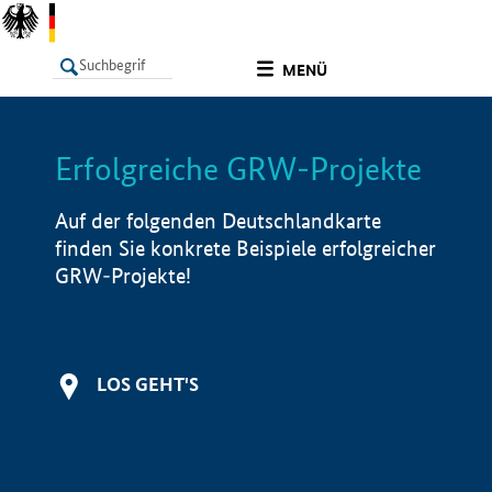
undefined
MENÜ
Erfolgreiche GRW-Projekte
LISTE
Filter
Info
Auf der folgenden Deutschlandkarte
finden Sie konkrete Beispiele erfolgreicher
GRW-Projekte!
LOS GEHT'S