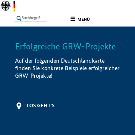
undefined
MENÜ
Erfolgreiche GRW-Projekte
LISTE
Filter
Info
Auf der folgenden Deutschlandkarte
finden Sie konkrete Beispiele erfolgreicher
GRW-Projekte!
LOS GEHT'S