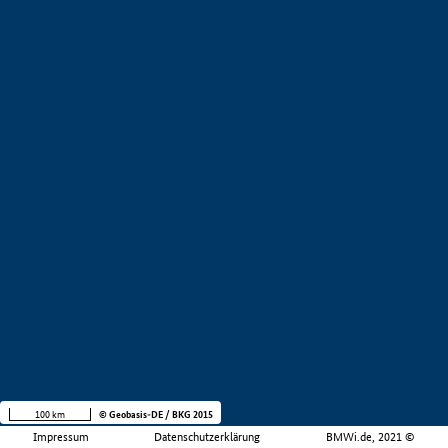
100 km
© Geobasis-DE / BKG 2015
Impressum
Datenschutzerklärung
BMWi.de, 2021 ©