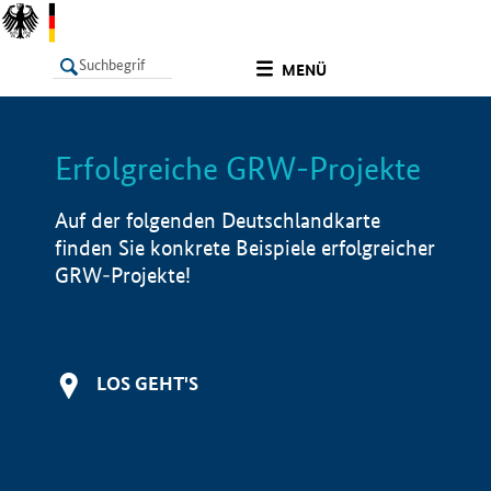
undefined
MENÜ
Erfolgreiche GRW-Projekte
LISTE
Filter
Info
Auf der folgenden Deutschlandkarte
finden Sie konkrete Beispiele erfolgreicher
GRW-Projekte!
LOS GEHT'S