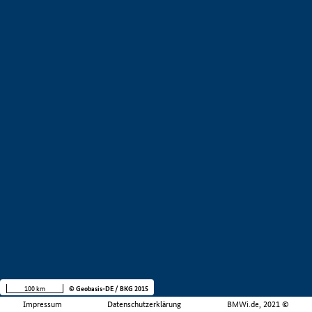
100 km
© Geobasis-DE / BKG 2015
Impressum
Datenschutzerklärung
BMWi.de, 2021 ©