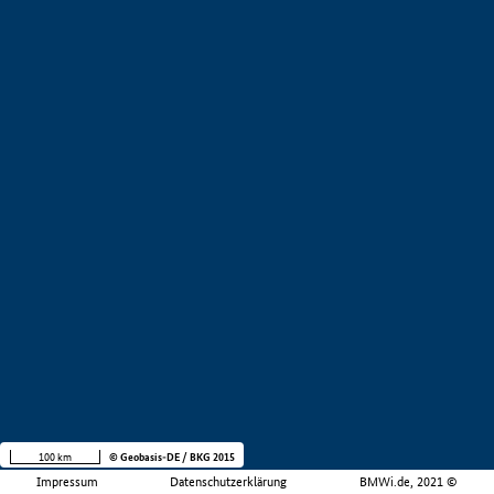
100 km
© Geobasis-DE / BKG 2015
Impressum
Datenschutzerklärung
BMWi.de, 2021 ©