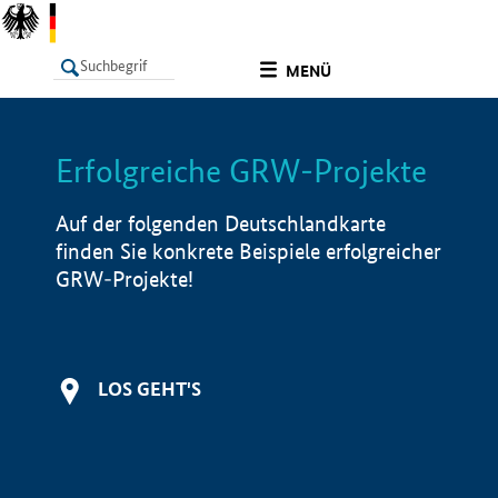
undefined
MENÜ
Erfolgreiche GRW-Projekte
LISTE
Filter
Info
Auf der folgenden Deutschlandkarte
finden Sie konkrete Beispiele erfolgreicher
GRW-Projekte!
LOS GEHT'S