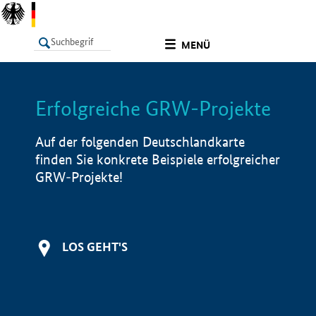
undefined
MENÜ
Erfolgreiche GRW-Projekte
LISTE
Filter
Info
Auf der folgenden Deutschlandkarte
finden Sie konkrete Beispiele erfolgreicher
GRW-Projekte!
LOS GEHT'S