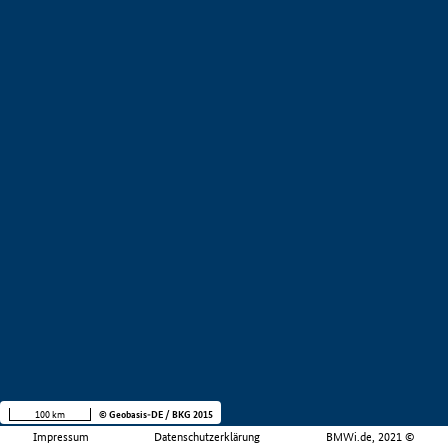
100 km
© Geobasis-DE / BKG 2015
Impressum
Datenschutzerklärung
BMWi.de, 2021 ©