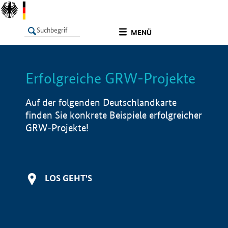
undefined
MENÜ
Erfolgreiche GRW-Projekte
LISTE
Filter
Info
Auf der folgenden Deutschlandkarte
finden Sie konkrete Beispiele erfolgreicher
GRW-Projekte!
LOS GEHT'S