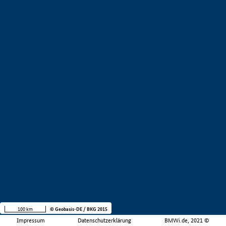
100 km
© Geobasis-DE / BKG 2015
Impressum
Datenschutzerklärung
BMWi.de, 2021 ©