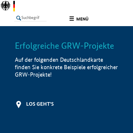
undefined
MENÜ
Erfolgreiche GRW-Projekte
LISTE
Filter
Info
Auf der folgenden Deutschlandkarte
finden Sie konkrete Beispiele erfolgreicher
GRW-Projekte!
LOS GEHT'S