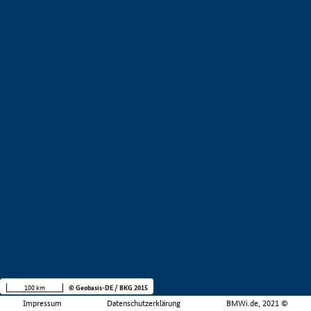
100 km
© Geobasis-DE / BKG 2015
Impressum
Datenschutzerklärung
BMWi.de, 2021 ©