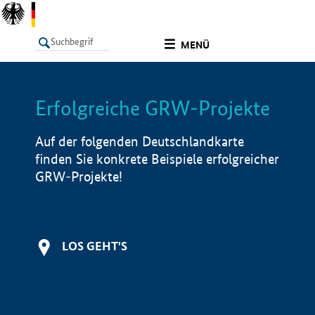
undefined
MENÜ
Erfolgreiche GRW-Projekte
LISTE
Filter
Info
Auf der folgenden Deutschlandkarte
finden Sie konkrete Beispiele erfolgreicher
GRW-Projekte!
LOS GEHT'S